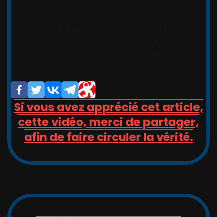
,_   __,   ,_  -/-__,   __   _

_/_)_(_/(__/ (__/_(_/(__(_/__(/_

/                       _/_

/                       (/

Si vous avez apprécié cet article,
cette vidéo, merci de partager,
afin de faire circuler la vérité.