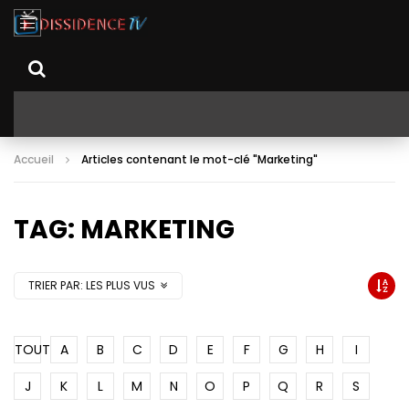
Accueil
Articles contenant le mot-clé "Marketing"
TAG: MARKETING
TRIER PAR:
LES PLUS VUS
TOUT
A
B
C
D
E
F
G
H
I
J
K
L
M
N
O
P
Q
R
S