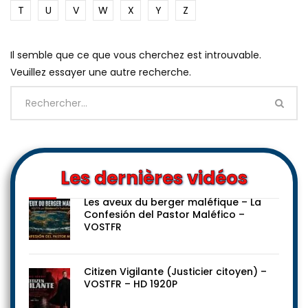
T
U
V
W
X
Y
Z
Il semble que ce que vous cherchez est introuvable.
Veuillez essayer une autre recherche.
Les dernières vidéos
Les aveux du berger maléfique – La
Confesión del Pastor Maléfico –
VOSTFR
Citizen Vigilante (Justicier citoyen) –
VOSTFR – HD 1920P