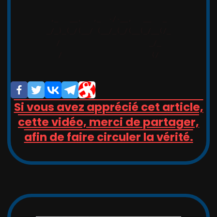
,_   __,   ,_  -/-__,   __   _

_/_)_(_/(__/ (__/_(_/(__(_/__(/_

/                       _/_

/                       (/

Si vous avez apprécié cet article,
cette vidéo, merci de partager,
afin de faire circuler la vérité.