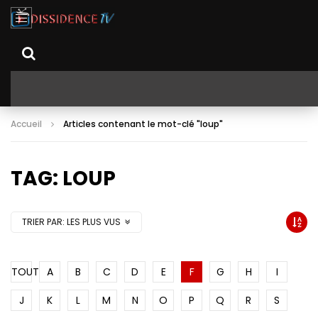
Accueil
Articles contenant le mot-clé "loup"
TAG: LOUP
TRIER PAR:
LES PLUS VUS
TOUT
A
B
C
D
E
F
G
H
I
J
K
L
M
N
O
P
Q
R
S