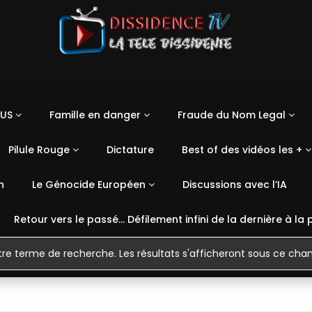
US
Famille en danger
Fraude du Nom Legal
Pilule Rouge
Dictature
Best of des vidéos les +
n
Le Génocide Européen
Discussions avec l’IA
Retour vers le passé… Défilement infini de la dernière à la 