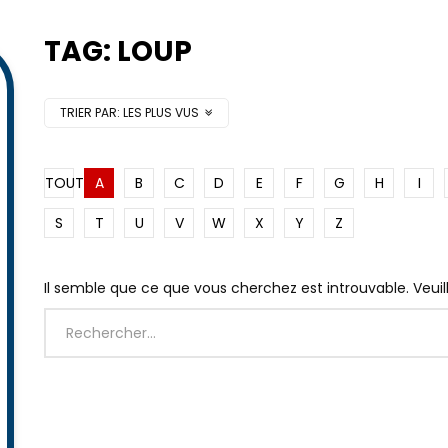
TAG: LOUP
TRIER PAR:
LES PLUS VUS
TOUT
A
B
C
D
E
F
G
H
I
S
T
U
V
W
X
Y
Z
Il semble que ce que vous cherchez est introuvable. Veui