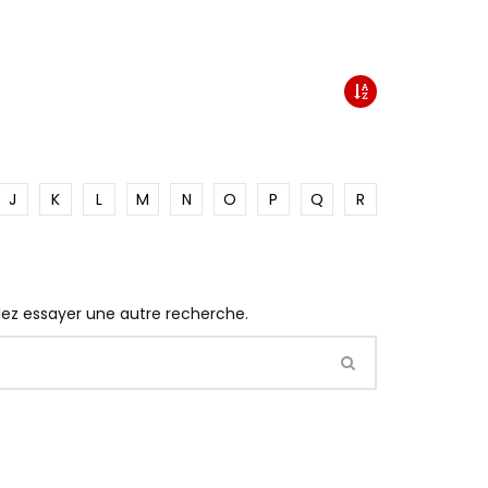
J
K
L
M
N
O
P
Q
R
llez essayer une autre recherche.