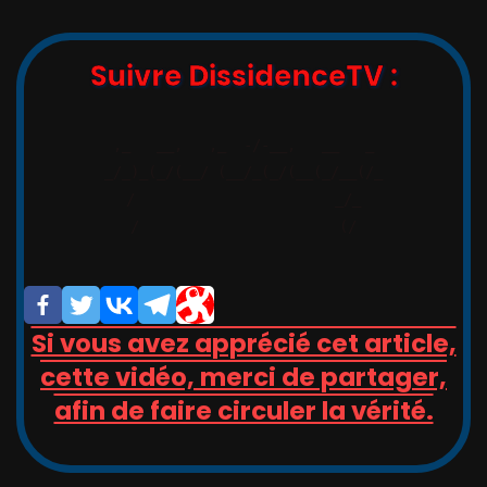
Suivre DissidenceTV :
,_   __,   ,_  -/-__,   __   _

_/_)_(_/(__/ (__/_(_/(__(_/__(/_

/                       _/_

/                       (/

Si vous avez apprécié cet article,
cette vidéo, merci de partager,
afin de faire circuler la vérité.