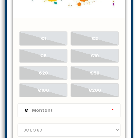
€1
€2
€5
€10
€20
€50
€100
€200
€
*