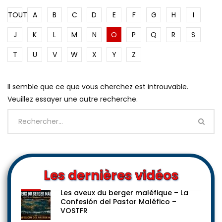
TOUT
A
B
C
D
E
F
G
H
I
J
K
L
M
N
O
P
Q
R
S
T
U
V
W
X
Y
Z
Il semble que ce que vous cherchez est introuvable.
Veuillez essayer une autre recherche.
Les dernières vidéos
Les aveux du berger maléfique – La
Confesión del Pastor Maléfico –
VOSTFR