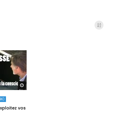
Regarder plus tard
BE)
xploitez vos