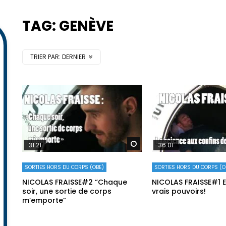
TAG: GENÈVE
TRIER PAR:
DERNIER
Regarder plus tard
31:21
36:01
SORTIES HORS DU CORPS (OBE)
SORTIES HORS DU CORPS (O
NICOLAS FRAISSE#2 “Chaque
NICOLAS FRAISSE#1 E
soir, une sortie de corps
vrais pouvoirs!
m’emporte”