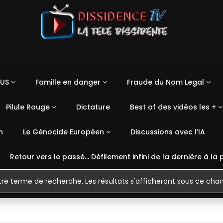
US
Famille en danger
Fraude du Nom Legal
Pilule Rouge
Dictature
Best of des vidéos les +
n
Le Génocide Européen
Discussions avec l’IA
Retour vers le passé… Défilement infini de la dernière à la 