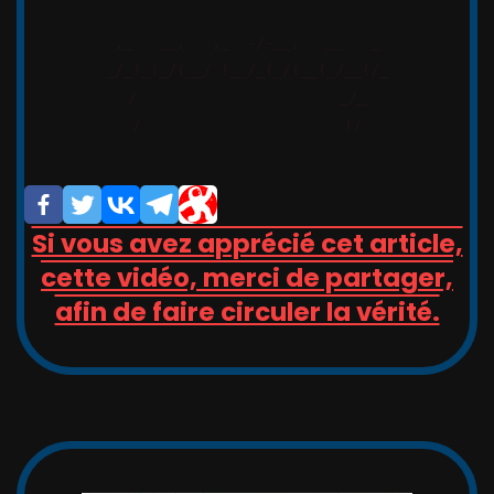
,_   __,   ,_  -/-__,   __   _

_/_)_(_/(__/ (__/_(_/(__(_/__(/_

/                       _/_

/                       (/

Si vous avez apprécié cet article,
cette vidéo, merci de partager,
afin de faire circuler la vérité.