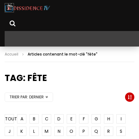
Accueil
Articles contenant le mot-clé "fête"
TAG: FÊTE
TRIER PAR:
DERNIER
TOUT
A
B
C
D
E
F
G
H
I
J
K
L
M
N
O
P
Q
R
S