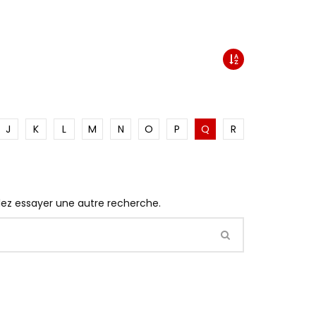
J
K
L
M
N
O
P
Q
R
llez essayer une autre recherche.