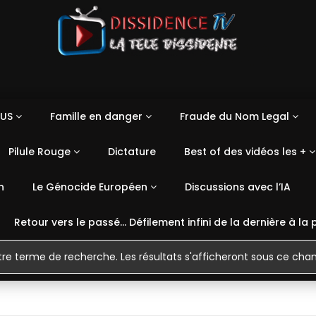
US
Famille en danger
Fraude du Nom Legal
Pilule Rouge
Dictature
Best of des vidéos les +
n
Le Génocide Européen
Discussions avec l’IA
Retour vers le passé… Défilement infini de la dernière à la 