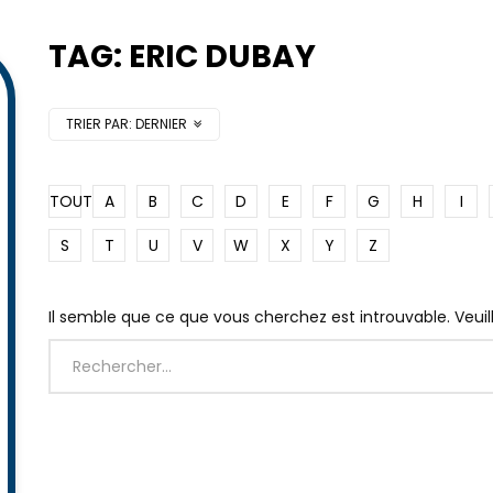
TAG: ERIC DUBAY
TRIER PAR:
DERNIER
TOUT
A
B
C
D
E
F
G
H
I
S
T
U
V
W
X
Y
Z
Il semble que ce que vous cherchez est introuvable. Veui