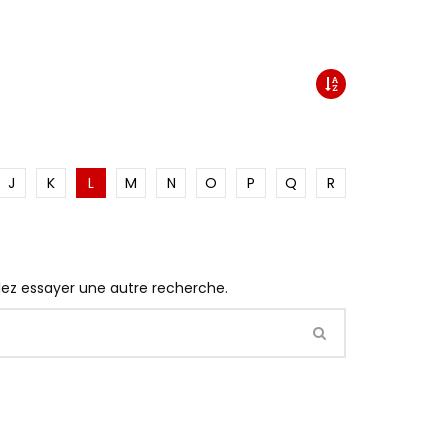
J
K
L
M
N
O
P
Q
R
llez essayer une autre recherche.