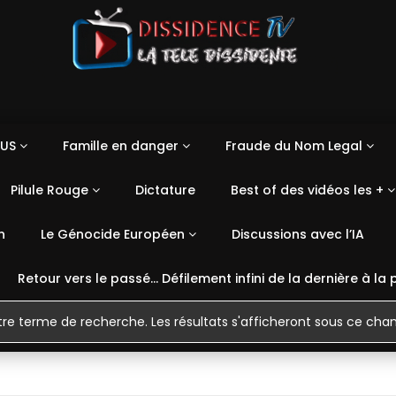
US
Famille en danger
Fraude du Nom Legal
Pilule Rouge
Dictature
Best of des vidéos les +
n
Le Génocide Européen
Discussions avec l’IA
Retour vers le passé… Défilement infini de la dernière à la 