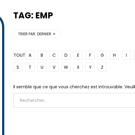
TAG: EMP
TRIER PAR:
DERNIER
TOUT
A
B
C
D
E
F
G
H
I
S
T
U
V
W
X
Y
Z
Il semble que ce que vous cherchez est introuvable. Veui