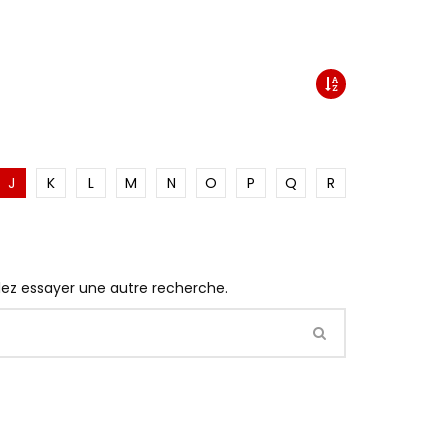
J
K
L
M
N
O
P
Q
R
llez essayer une autre recherche.