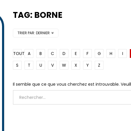
TAG: BORNE
TRIER PAR:
DERNIER
TOUT
A
B
C
D
E
F
G
H
I
S
T
U
V
W
X
Y
Z
Il semble que ce que vous cherchez est introuvable. Veui