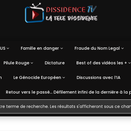
US
Famille en danger
Fraude du Nom Legal
Pilule Rouge
Dictature
Best of des vidéos les +
n
Le Génocide Européen
Discussions avec l’IA
Retour vers le passé… Défilement infini de la dernière à la 