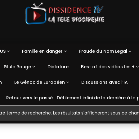
US
Famille en danger
Fraude du Nom Legal
Pilule Rouge
Dictature
Best of des vidéos les +
n
Le Génocide Européen
Discussions avec l’IA
Retour vers le passé… Défilement infini de la dernière à la 