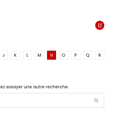
J
K
L
M
N
O
P
Q
R
llez essayer une autre recherche.