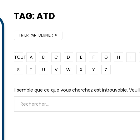
TAG: ATD
TRIER PAR:
DERNIER
TOUT
A
B
C
D
E
F
G
H
I
S
T
U
V
W
X
Y
Z
Il semble que ce que vous cherchez est introuvable. Veui