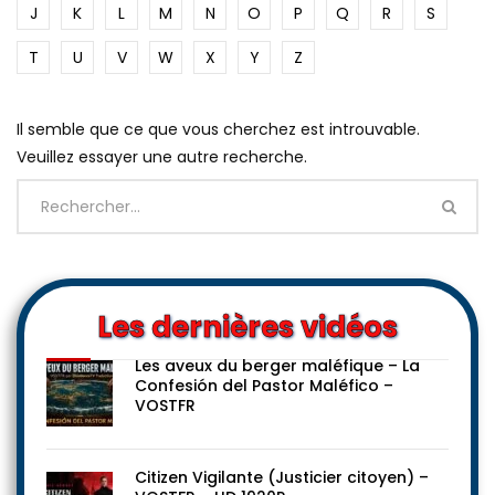
J
K
L
M
N
O
P
Q
R
S
T
U
V
W
X
Y
Z
Il semble que ce que vous cherchez est introuvable.
Veuillez essayer une autre recherche.
Les dernières vidéos
Les aveux du berger maléfique – La
Confesión del Pastor Maléfico –
VOSTFR
Citizen Vigilante (Justicier citoyen) –