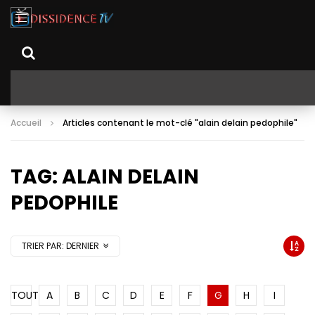
Accueil
Articles contenant le mot-clé "alain delain pedophile"
TAG: ALAIN DELAIN
PEDOPHILE
TRIER PAR:
DERNIER
TOUT
A
B
C
D
E
F
G
H
I