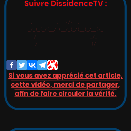
Suivre DissidenceTV :
,_   __,   ,_  -/-__,   __   _

_/_)_(_/(__/ (__/_(_/(__(_/__(/_

/                       _/_

/                       (/

Si vous avez apprécié cet article,
cette vidéo, merci de partager,
afin de faire circuler la vérité.