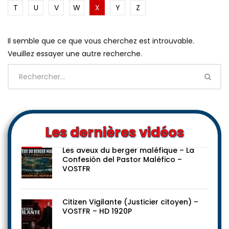
T
U
V
W
X
Y
Z
Il semble que ce que vous cherchez est introuvable.
Veuillez essayer une autre recherche.
Les dernières vidéos
Les aveux du berger maléfique – La
Confesión del Pastor Maléfico –
VOSTFR
Citizen Vigilante (Justicier citoyen) –
VOSTFR – HD 1920P