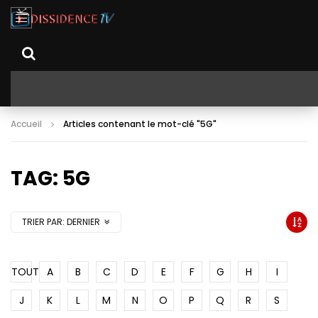
Accueil
Articles contenant le mot-clé "5G"
TAG: 5G
TRIER PAR:
DERNIER
TOUT
A
B
C
D
E
F
G
H
I
J
K
L
M
N
O
P
Q
R
S