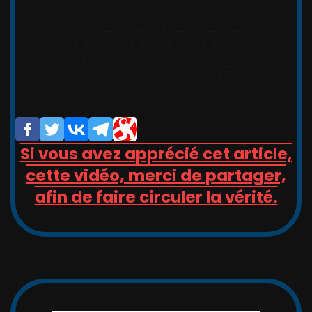
,_   __,   ,_  -/-__,   __   _

_/_)_(_/(__/ (__/_(_/(__(_/__(/_

/                       _/_

/                       (/

Si vous avez apprécié cet article,
cette vidéo, merci de partager,
afin de faire circuler la vérité.