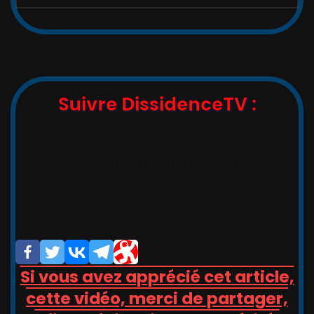
Catégories
:
Suivre DissidenceTV :
,_   __,   ,_  -/-__,   __   _

_/_)_(_/(__/ (__/_(_/(__(_/__(/_

/                       _/_

/                       (/

Si vous avez apprécié cet article,
cette vidéo, merci de partager,