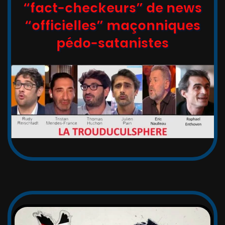
“fact-checkeurs” de news
“officielles” maçonniques
pédo-satanistes