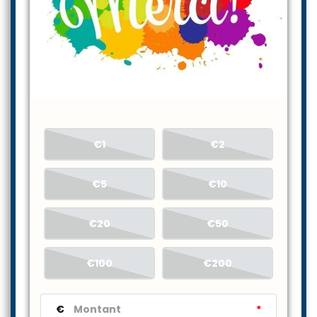
€1
€2
€5
€10
€20
€50
€100
€200
€
*