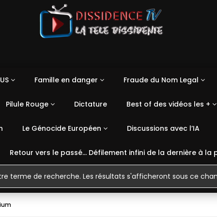
US
Famille en danger
Fraude du Nom Legal
Pilule Rouge
Dictature
Best of des vidéos les +
n
Le Génocide Européen
Discussions avec l’IA
Retour vers le passé… Défilement infini de la dernière à la 
mium