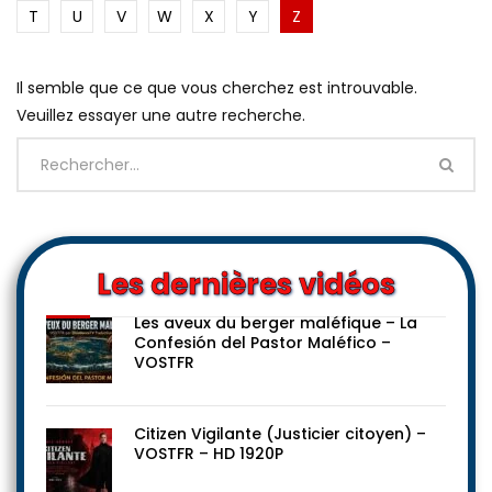
T
U
V
W
X
Y
Z
Il semble que ce que vous cherchez est introuvable.
Veuillez essayer une autre recherche.
Les dernières vidéos
Les aveux du berger maléfique – La
Confesión del Pastor Maléfico –
VOSTFR
Citizen Vigilante (Justicier citoyen) –
VOSTFR – HD 1920P