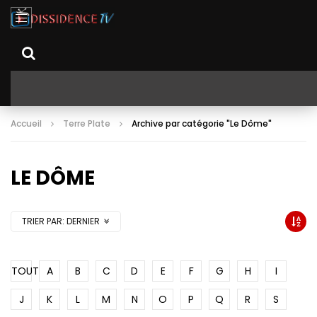
Accueil
Terre Plate
Archive par catégorie "Le Dôme"
LE DÔME
TRIER PAR:
DERNIER
TOUT
A
B
C
D
E
F
G
H
I
J
K
L
M
N
O
P
Q
R
S