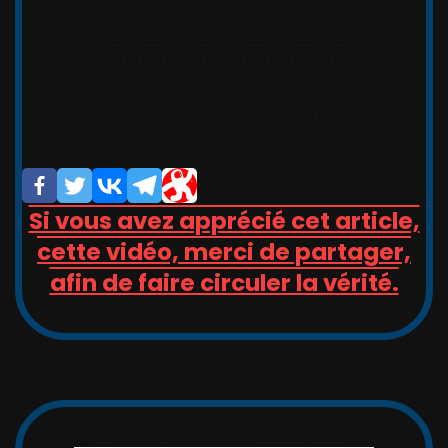
,_   __,   ,_  -/-__,   __   _

_/_)_(_/(__/ (__/_(_/(__(_/__(/_

/                       _/_

/                       (/

Si vous avez apprécié cet article,
cette vidéo, merci de partager,
afin de faire circuler la vérité.