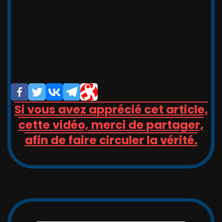
,_   __,   ,_  -/-__,   __   _

_/_)_(_/(__/ (__/_(_/(__(_/__(/_

/                       _/_

/                       (/

Si vous avez apprécié cet article,
cette vidéo, merci de partager,
afin de faire circuler la vérité.