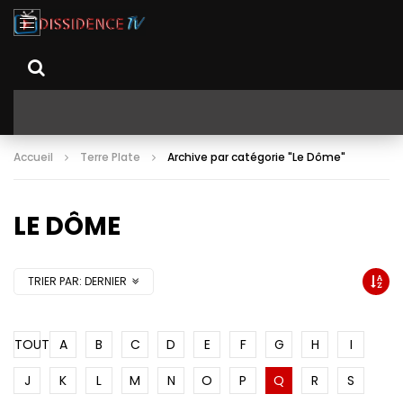
Accueil
Terre Plate
Archive par catégorie "Le Dôme"
LE DÔME
TRIER PAR:
DERNIER
TOUT
A
B
C
D
E
F
G
H
I
J
K
L
M
N
O
P
Q
R
S