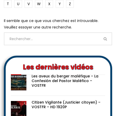
T
U
V
W
X
Y
Z
Il semble que ce que vous cherchez est introuvable.
Veuillez essayer une autre recherche.
Les dernières vidéos
Les aveux du berger maléfique – La
Confesión del Pastor Maléfico –
VOSTFR
Citizen Vigilante (Justicier citoyen) –
VOSTFR – HD 1920P