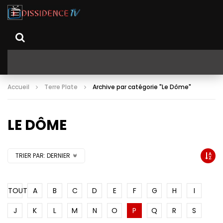
Accueil
Terre Plate
Archive par catégorie "Le Dôme"
LE DÔME
TRIER PAR:
DERNIER
TOUT
A
B
C
D
E
F
G
H
I
J
K
L
M
N
O
P
Q
R
S