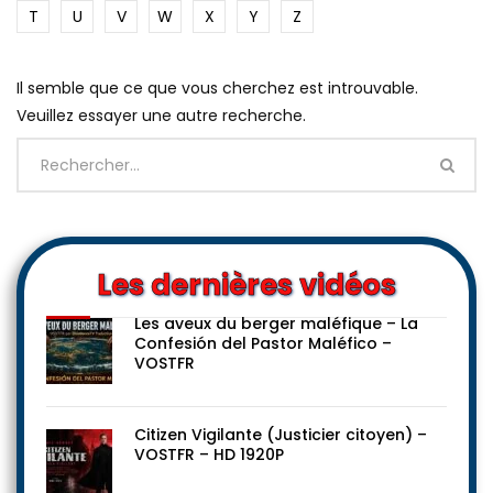
T
U
V
W
X
Y
Z
Il semble que ce que vous cherchez est introuvable.
Veuillez essayer une autre recherche.
Les dernières vidéos
Les aveux du berger maléfique – La
Confesión del Pastor Maléfico –
VOSTFR
Citizen Vigilante (Justicier citoyen) –
VOSTFR – HD 1920P