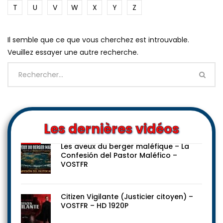
T
U
V
W
X
Y
Z
Il semble que ce que vous cherchez est introuvable.
Veuillez essayer une autre recherche.
Les dernières vidéos
Les aveux du berger maléfique – La
Confesión del Pastor Maléfico –
VOSTFR
Citizen Vigilante (Justicier citoyen) –
VOSTFR – HD 1920P