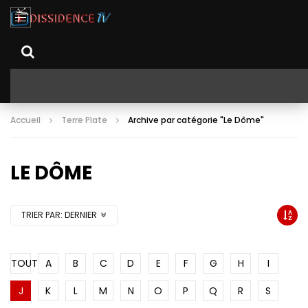
Accueil
Terre Plate
Archive par catégorie "Le Dôme"
LE DÔME
TRIER PAR:
DERNIER
TOUT
A
B
C
D
E
F
G
H
I
J
K
L
M
N
O
P
Q
R
S