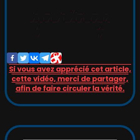
,_   __,   ,_  -/-__,   __   _

_/_)_(_/(__/ (__/_(_/(__(_/__(/_

/                       _/_

/                       (/

Si vous avez apprécié cet article,
cette vidéo, merci de partager,
afin de faire circuler la vérité.