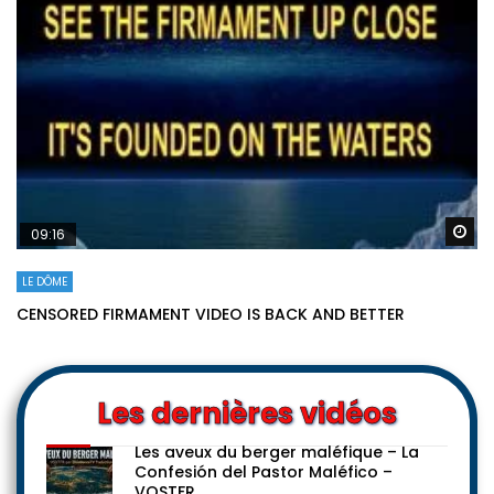
Re
09:16
LE DÔME
CENSORED FIRMAMENT VIDEO IS BACK AND BETTER
Les dernières vidéos
Les aveux du berger maléfique – La
Confesión del Pastor Maléfico –
VOSTFR