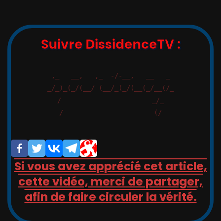
Suivre DissidenceTV :
,_   __,   ,_  -/-__,   __   _

_/_)_(_/(__/ (__/_(_/(__(_/__(/_

/                       _/_

/                       (/

Si vous avez apprécié cet article,
cette vidéo, merci de partager,
afin de faire circuler la vérité.