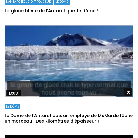
L'ANTARCTIQUE "DIT" PÔLE SUD
LE DÔME
La glace bleue de l’Antarctique, le dôme !
Re
13:08
LE DÔME
Le Dome de l’Antarctique: un employé de McMurdo lâche
un morceau ! Des kilomètres d’épaisseur !