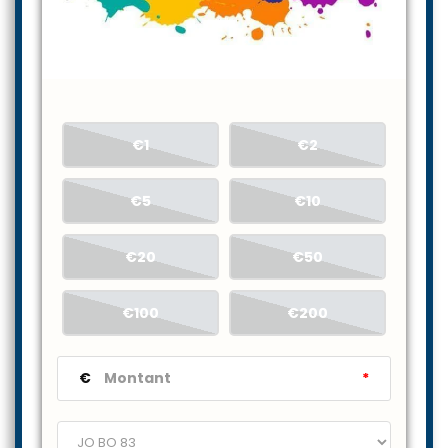
€1
€2
€5
€10
€20
€50
€100
€200
€
*