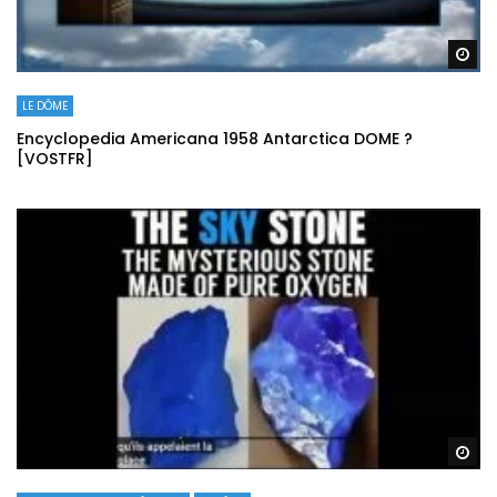
Re
LE DÔME
Encyclopedia Americana 1958 Antarctica DOME ?
[VOSTFR]
Re