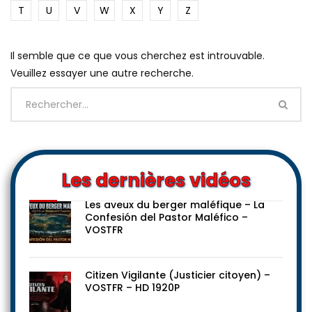
T
U
V
W
X
Y
Z
Il semble que ce que vous cherchez est introuvable.
Veuillez essayer une autre recherche.
Les dernières vidéos
Les aveux du berger maléfique – La
Confesión del Pastor Maléfico –
VOSTFR
Citizen Vigilante (Justicier citoyen) –
VOSTFR – HD 1920P