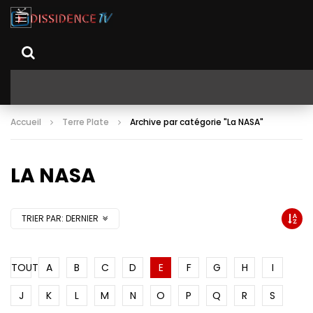
Accueil
Terre Plate
Archive par catégorie "La NASA"
LA NASA
TRIER PAR:
DERNIER
TOUT
A
B
C
D
E
F
G
H
I
J
K
L
M
N
O
P
Q
R
S