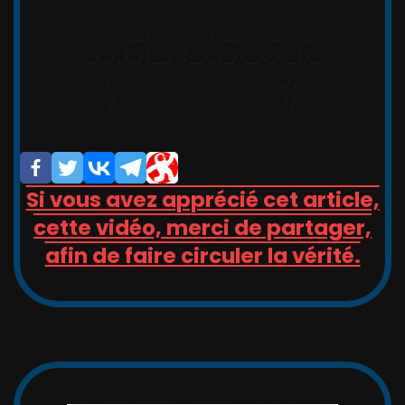
,_   __,   ,_  -/-__,   __   _

_/_)_(_/(__/ (__/_(_/(__(_/__(/_

/                       _/_

/                       (/

Si vous avez apprécié cet article,
cette vidéo, merci de partager,
afin de faire circuler la vérité.