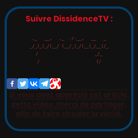
Suivre DissidenceTV :
,_   __,   ,_  -/-__,   __   _

_/_)_(_/(__/ (__/_(_/(__(_/__(/_

/                       _/_

/                       (/

Si vous avez apprécié cet article,
cette vidéo, merci de partager,
afin de faire circuler la vérité.