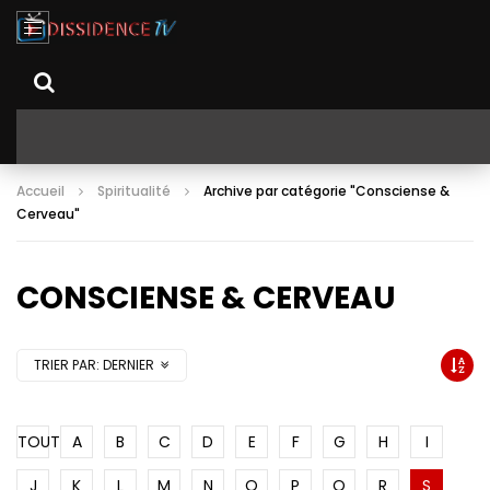
Accueil
Spiritualité
Archive par catégorie "Consciense &
Cerveau"
CONSCIENSE & CERVEAU
TRIER PAR:
DERNIER
TOUT
A
B
C
D
E
F
G
H
I
J
K
L
M
N
O
P
Q
R
S