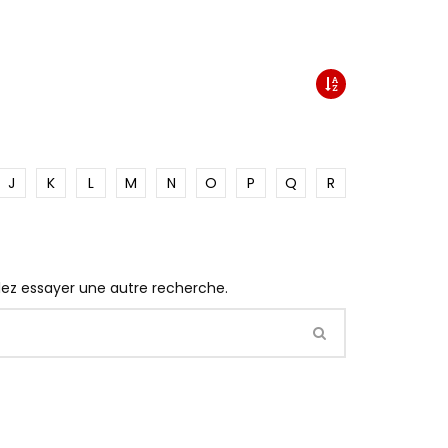
J
K
L
M
N
O
P
Q
R
llez essayer une autre recherche.