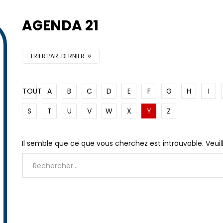
AGENDA 21
TRIER PAR:
DERNIER
TOUT
A
B
C
D
E
F
G
H
I
S
T
U
V
W
X
Y
Z
Il semble que ce que vous cherchez est introuvable. Veui