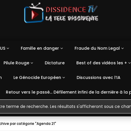
US
Famille en danger
Fraude du Nom Legal
Pilule Rouge
Dictature
Best of des vidéos les +
n
Le Génocide Européen
Discussions avec l’IA
Retour vers le passé… Défilement infini de la dernière à la 
chive par catégorie "Agenda 21"