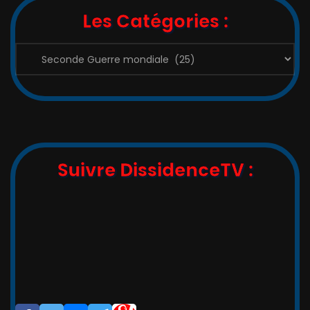
Les Catégories :
Les
Catégories
:
Suivre DissidenceTV :
,_   __,   ,_  -/-__,   __   _

_/_)_(_/(__/ (__/_(_/(__(_/__(/_

/                       _/_

/                       (/
