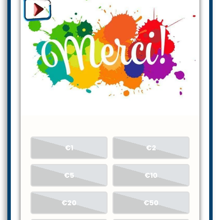
€1
€2
€5
€10
€20
€50