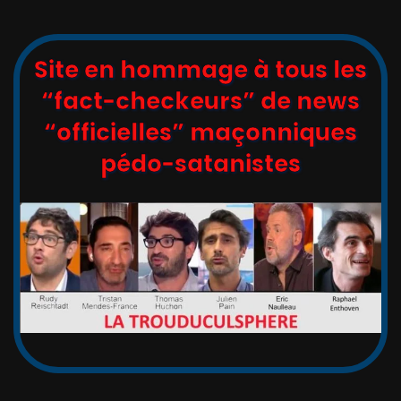
Site en hommage à tous les
“fact-checkeurs” de news
“officielles” maçonniques
pédo-satanistes