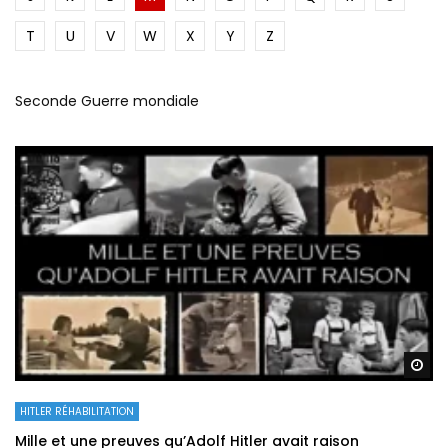
T
U
V
W
X
Y
Z
Seconde Guerre mondiale
Re
HITLER RÉHABILITATION
Mille et une preuves qu’Adolf Hitler avait raison