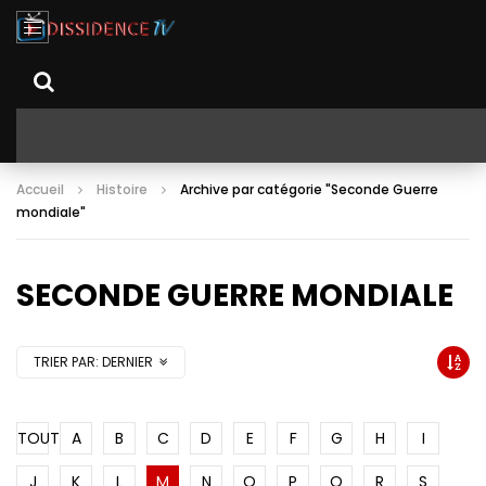
Accueil
Histoire
Archive par catégorie "Seconde Guerre
mondiale"
SECONDE GUERRE MONDIALE
TRIER PAR:
DERNIER
TOUT
A
B
C
D
E
F
G
H
I
J
K
L
M
N
O
P
Q
R
S